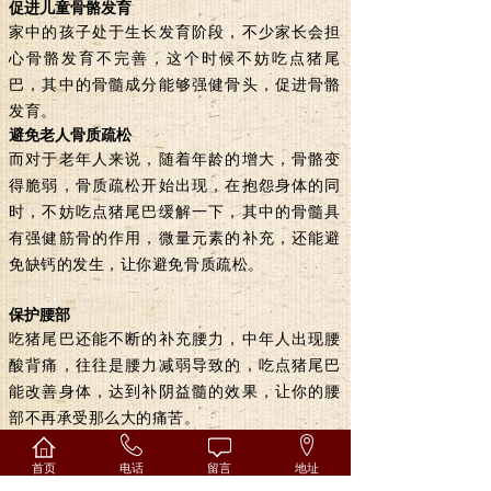
促进儿童骨骼发育
家中的孩子处于生长发育阶段，不少家长会担
心骨骼发育不完善，这个时候不妨吃
点猪尾
巴，其中的骨髓成分能够强健骨头，促进骨骼
发育。
避免老人骨质疏松
而对于老年人来说，随着年龄的增大，骨骼变
得脆弱，骨质疏松开始出现，在抱怨身体的同
时，不妨吃点猪尾巴缓解一下，其中的骨髓具
有强健筋骨的作用，微量元素的补充，还能避
免缺钙的发生，让你避免骨质疏松。
保护腰部
吃猪尾巴还能不断的补充腰力，中年人出现腰
酸背痛，往往是腰力减弱导致的，吃点猪尾巴
能改善身体，达到补阴益髓的效果，让你的腰
部不再承受那么大的痛苦。
促进孕妇保健
首页
电话
留言
地址